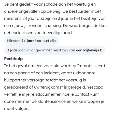
Je bent gedekt voor schade aan het voertuig en
Hoe werkt huren en verhuren?
andere ongevallen op de weg. De bestuurder moet
minstens 24 jaar oud zijn en 3 jaar in het bezit zijn van
Een mobilhome huren
een rijbewijs zonder schorsing. De waarborgen dekken
Je eerste stappen in de camperwereld
gebeurtenissen van toevallige aard.
Reviews van huurders
Minsten 
24 jaar
 jaar oud zijn
3 jaar
 jaar of langer in het bezit zijn van een 
Rijbewijs B
Hulp voor huurders
Pechhulp
In het geval dat een voertuig wordt geïmmobiliseerd
CAMPEREIGENAREN
na een panne of een incident, wordt u door onze
hulppartner verzorgd totdat het voertuig is
Plaats een advertentie
gerepareerd of uw terugkomst is geregeld. Yescapa
Huurcontract
vertelt je in je reisdocumenten hoe je contact kunt
opnemen met de klantenservice en welke stappen je
Verzekering
moet volgen.
Pechhulp