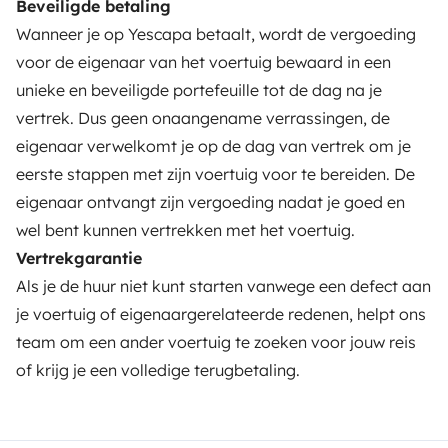
Beveiligde betaling
Wanneer je op Yescapa betaalt, wordt de vergoeding
Hulp voor eigenaren
voor de eigenaar van het voertuig bewaard in een
unieke en beveiligde portefeuille tot de dag na je
vertrek. Dus geen onaangename verrassingen, de
eigenaar verwelkomt je op de dag van vertrek om je
Beveiligde betaalmethoden
eerste stappen met zijn voertuig voor te bereiden. De
eigenaar ontvangt zijn vergoeding nadat je goed en
Betaling in meerdere termijnen
wel bent kunnen vertrekken met het voertuig.
Vertrekgarantie
Download in
Beschikbaar via
Als je de huur niet kunt starten vanwege een defect aan
de App Store
Google Play
je voertuig of eigenaargerelateerde redenen, helpt ons
team om een ander voertuig te zoeken voor jouw reis
of krijg je een volledige terugbetaling.
Blog
Contacteer ons
Rekrutering
Algemene voorwaarden
Privacybeleid
Cookies