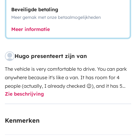
Beveiligde betaling
Meer gemak met onze betaalmogelijkheden
Meer informatie
Hugo presenteert zijn van
The vehicle is very comfortable to drive. You can park
anywhere because it's like a van. It has room for 4
people (actually, I already checked 😉), and it has 5
Zie beschrijving
seats and air conditioning, which makes it more
attractive for summer and very hot days.
Kenmerken
Fuel consumption is low and the mileage is very low for
the age of the vehicle. On a full tank, you can easily