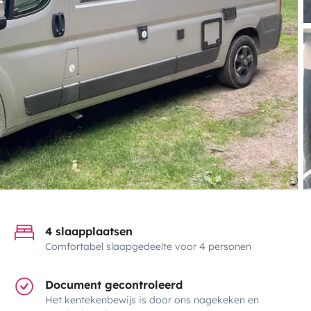
4 slaapplaatsen
Comfortabel slaapgedeelte voor 4 personen
Document gecontroleerd
Het kentekenbewijs is door ons nagekeken en