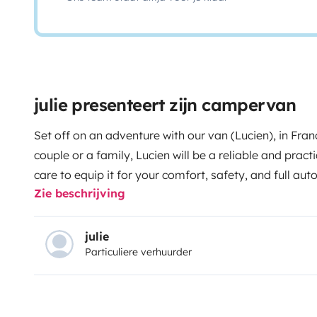
julie presenteert zijn campervan
Set off on an adventure with our van (Lucien), in Fra
couple or a family, Lucien will be a reliable and pra
care to equip it for your comfort, safety, and full au
Zie beschrijving
way of traveling that will leave you with unforgettabl
Cab air conditioning • Cruise control and speed limit 
devices simultaneously) • Reversing camera • 4 seats 
julie
Particuliere verhuurder
registration certificate) Living features: • 4, 3, or 2 
needs (2 double bunk beds: bottom bed 195x140 and t
• Outdoor awning • Blackout blinds and mosquito nets
for the living area • Full LED interior lighting • 90Ah l