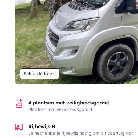
Bekijk de foto's
4 plaatsen met veiligheidsgordel
Plaatsen met veiligheidsgordel
Rijbewijs B
Je hebt enkel je rijbewijs nodig om dit voertuig van