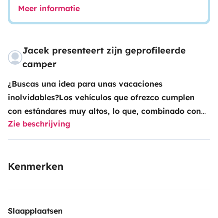
Meer informatie
Jacek presenteert zijn geprofileerde
camper
¿Buscas una idea para unas vacaciones
inolvidables?
Los vehículos que ofrezco cumplen
con estándares muy altos, lo que, combinado con
Zie beschrijving
un servicio sin problemas, le permite realizar un
viaje familiar en condiciones cómodas y de
acuerdo con sus preferencias.
Ofrezco en alquiler una
Kenmerken
hermosa autocaravana Roller Team Kronos 284TL,
nueva, año 2025.
Es muy cómodo, fácil de conducir y
equipado con todo lo necesario para viajar.
Una vez
que lo pruebes, querrás más porque es simplemente
Slaapplaatsen