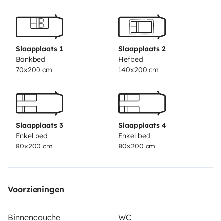
una gran aventura.
Te lo mostraré todo, te
recomendaré lugares chulos y rutas para la caravana.
Slaapplaats 1
Slaapplaats 2
Bankbed
Hefbed
70x200 cm
140x200 cm
Slaapplaats 3
Slaapplaats 4
Enkel bed
Enkel bed
80x200 cm
80x200 cm
Voorzieningen
Binnendouche
WC