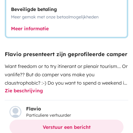
Beveiligde betaling
Meer gemak met onze betaalmogelijkheden
Meer informatie
Flavio presenteert zijn geprofileerde camper
Want freedom or to try itinerant or plenair tourism... Or
vanlife?? But do camper vans make you
claustrophobic? :-) Do you want to spend a weekend in
Zie beschrijving
a camper but without stressing yourself out by having
to assemble and disassemble everything at every use?
From the bed to the bathroom to the kitchen and
Flavio
Particuliere verhuurder
table?
Well this vehicle is for you...
Fixed bed at the rear,
bathroom with separate shower, central corner kitchen,
Verstuur een bericht
sofa and dinette table with swivel seats... OR rather