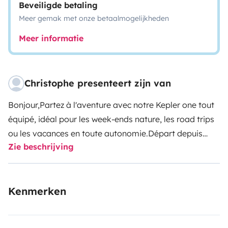
Beveiligde betaling
Meer gemak met onze betaalmogelijkheden
Meer informatie
Christophe presenteert zijn van
Bonjour,
Partez à l'aventure avec notre Kepler one tout
équipé, idéal pour les week-ends nature, les road trips
ou les vacances en toute autonomie.
Départ depuis
Zie beschrijving
Bayonne où vous pourrez garer votre voiture dans
notre propriété fermée.
Le van est disponible à la
location pour une durée de 3 jours minimum et 1
Kenmerken
semaine maximum.
Le Kepler se conduit comme une
voiture. Parfait pour découvrir la côte basque et la
montagne.
Je laisse à disposition : Réchaud pour