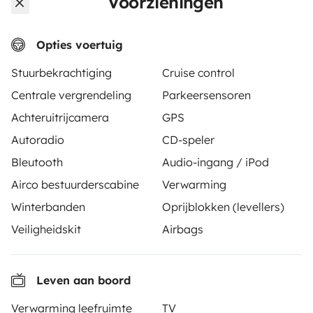
Voorzieningen
Gelijkaardige voertuigen rond Gouville
sur mer
Opties voertuig
We vinden geen gelijkaardige voertuigen als deze.
Stuurbekrachtiging
Cruise control
Centrale vergrendeling
Parkeersensoren
Achteruitrijcamera
GPS
Autoradio
CD-speler
Bleutooth
Audio-ingang / iPod
Vanaf
Huur aanvragen
€ 90
Airco bestuurderscabine
Verwarming
/dag
Winterbanden
Oprijblokken (levellers)
Veiligheidskit
Airbags
Yescapa is een platform dat het gemakkelijk en veilig
Leven aan boord
maakt voor particulieren om campers en campervans
Verwarming leefruimte
TV
te huren. De site heeft de rol als een vertrouwde derde