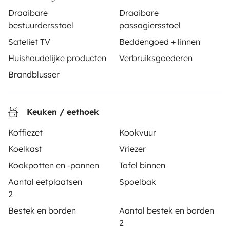
partij en biedt een kant-en-klare oplossing voor
Draaibare
Draaibare
verhuur in alle vrijheid en veiligheid.
bestuurdersstoel
passagiersstoel
Sateliet TV
Beddengoed + linnen
3.53/5 op 314 reviews op Trusted Shops
Huishoudelijke producten
Verbruiksgoederen
Brandblusser
Instagram
X
Pinterest
Facebook
Keuken / eethoek
MOBILHOME HUREN
Koffiezet
Kookvuur
Hoe werkt huren en verhuren?
Koelkast
Vriezer
Kookpotten en -pannen
Tafel binnen
Een mobilhome huren
Aantal eetplaatsen
Spoelbak
Je eerste stappen in de camperwereld
2
Reviews van huurders
Bestek en borden
Aantal bestek en borden
2
Hulp voor huurders