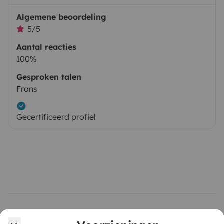
Algemene beoordeling
5/5
Aantal reacties
100%
Gesproken talen
Frans
Gecertificeerd profiel