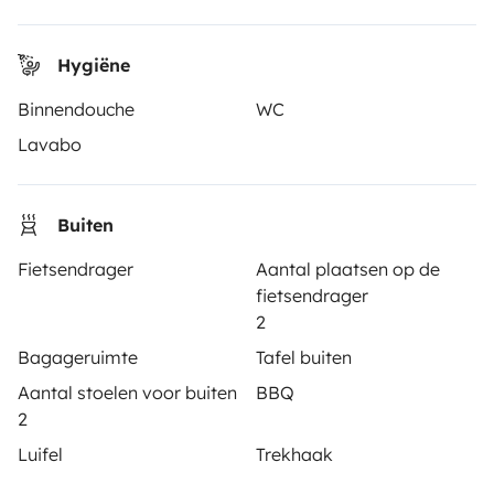
Hygiëne
CAMPEREIGENAREN
Binnendouche
WC
Plaats een advertentie
Lavabo
Huurcontract
Verzekering
Buiten
Pechhulp
Fietsendrager
Aantal plaatsen op de
fietsendrager
Hulp voor eigenaren
2
Bagageruimte
Tafel buiten
Aantal stoelen voor buiten
BBQ
2
Beveiligde betaalmethoden
Luifel
Trekhaak