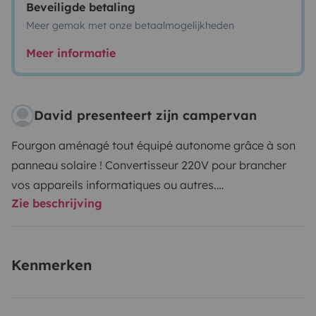
Beveiligde betaling
Meer gemak met onze betaalmogelijkheden
Meer informatie
David presenteert zijn campervan
Fourgon aménagé tout équipé autonome grâce à son
panneau solaire ! Convertisseur 220V pour brancher
vos appareils informatiques ou autres.
Zie beschrijving
Lanterneau ventilé réversible :
Idéal pour rafraichir
l’intérieur du fourgon en été
Idéal pour week-end ou vacances
Kenmerken
Table et chaises extérieurs fournis, nécessaire
vaisselles, barbecue CADAC
Linge de lit, serviette de toilettes et torchons sont