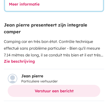
Meer informatie
Jean pierre presenteert zijn integrale
camper
Camping car en très bon état. Contrôle technique
effectué sans problème particulier - Bien qu'il mesure
7.14 mètres de long, il se conduit très bien et il est très
Zie beschrijving
maniable - Les matelas sont à mémoire de forme, ce
qui permet de faire des nuits calmes.
Jean pierre
Particuliere verhuurder
Verstuur een bericht