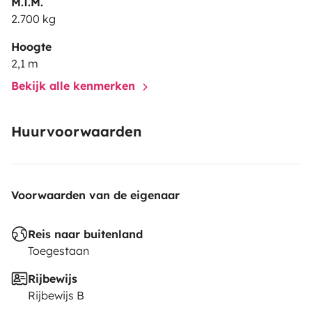
M.T.M.
unforgettable experiences.
Book now and start
2.700 kg
planning your next chapter of freedom and discovery!
Hoogte
2,1 m
Bekijk alle kenmerken
Huurvoorwaarden
Voorwaarden van de eigenaar
Reis naar buitenland
Toegestaan
Rijbewijs
Rijbewijs B