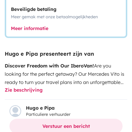
Beveiligde betaling
Meer gemak met onze betaalmogelijkheden
Meer informatie
Hugo e Pipa presenteert zijn van
Discover Freedom with Our IberoVan!
Are you
looking for the perfect getaway? Our Mercedes Vito is
ready to turn your travel plans into an unforgettable
Zie beschrijving
experience! Approved for 3 people, this campervan has
been carefully converted to offer comfort,
functionality, and a welcoming energy that invites
Hugo e Pipa
Particuliere verhuurder
relaxation and adventure. Ideal for a couple!
Main
features:
Autonomy and Sustainability:
Solar panel to
Verstuur een bericht
ensure energy even in the most remote