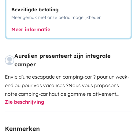
Beveiligde betaling
Meer gemak met onze betaalmogelijkheden
Meer informatie
Aurelien presenteert zijn integrale
camper
Envie d'une escapade en camping-car ? pour un week-
end ou pour vos vacances ?
Nous vous proposons
notre camping-car haut de gamme relativement
Zie beschrijving
spacieux, mais compact (6,80mx2.20mx3m). Très
maniable grâce à son empattement réduit, sa faible
largeur/longueur et sa caméra de recul. Une smart
Kenmerken
télévision est disponible côté salon. Avantage de
l'intégral, le lit pavillon laisse libre le coin cuisine et