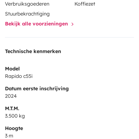
Verbruiksgoederen
Koffiezet
donne accès à des emplacements chez des éleveurs,
Stuurbekrachtiging
vignerons, artisans et fermes-auberges .
N'hésitez pas
Bekijk alle voorzieningen
à nous contacter pour tout renseignements,
A bientôt
Aurélien et Marjorie
Technische kenmerken
Model
Rapido c55i
Datum eerste inschrijving
2024
M.T.M.
3.500 kg
Hoogte
3 m