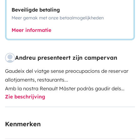
Beveiligde betaling
Meer gemak met onze betaalmogelijkheden
Meer informatie
Andreu presenteert zijn campervan
Gaudeix del viatge sense preocupacions de reservar
allotjaments, restaurants...
Amb la nostra Renault Màster podràs gaudir dels
Zie beschrijving
millors llocs (Naturalesa/ciutat, platja/muntanya), ja
que amb els seus 5'5 metres de llargària et permetrà
estacionar en gairebé qualsevol lloc.
Kenmerken
Desperta't cada dia en un lloc privilegiat gaudint de les
vistes mentre et serveixes un cafè recentment fet.