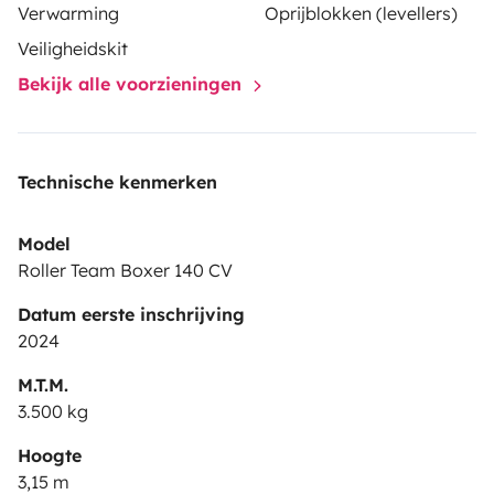
Verwarming
Oprijblokken (levellers)
2,5m.
Veiligheidskit
N’hésitez pas à nous contacter pour plus
Bekijk alle voorzieningen
d’informations.
Possibilité de stationner un véhicule durant la durée de
Technische kenmerken
location.
Model
Situé à 5 minutes du Car-ferry, à 5 minutes de la gare
Roller Team Boxer 140 CV
de Calais et à 10 minutes du Tunnel sous la manche et
de la gare de Calais-Fréthun.
Datum eerste inschrijving
2024
M.T.M.
3.500 kg
Ludovic
Hoogte
3,15 m