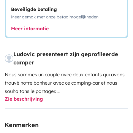
Beveiligde betaling
Meer gemak met onze betaalmogelijkheden
Meer informatie
Ludovic presenteert zijn geprofileerde
camper
Nous sommes un couple avec deux enfants qui avons
trouvé notre bonheur avec ce camping-car et nous
souhaitons le partager.
Zie beschrijving
C’est un camping-car neuf et très bien équipé. Modèle
profilé ultra compact de 6,99m, il offre 5 places carte
grise avec ceinture de sécurité et 5 couchages.
Kenmerken
Ce modèle présente 2 gros avantages. Le premier est