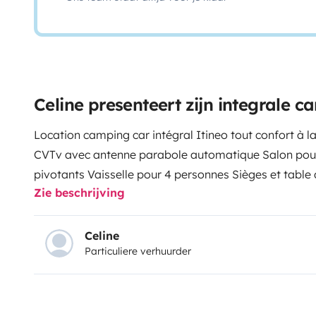
Celine presenteert zijn integrale 
Location camping car intégral Itineo tout confort à la
CV
Tv avec antenne parabole automatique Salon pou
pivotants Vaisselle pour 4 personnes Sièges et table
Zie beschrijving
et cellule Douche séparé Nombreux rangement Frigo 
vélos Caméra de recul 2 grands lits permanents dont 
bouteilles de gaz propane serviettes fournies sur d
Celine
Particuliere verhuurder
retour avec le plein