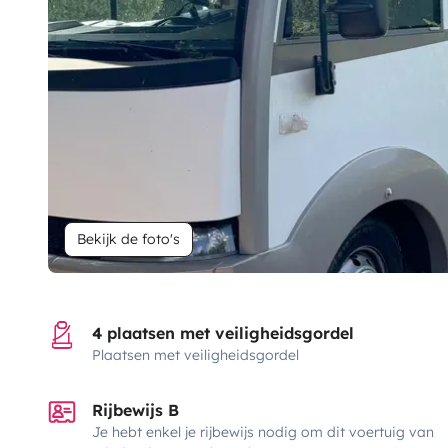
Bekijk de foto's
4 plaatsen met veiligheidsgordel
Plaatsen met veiligheidsgordel
Rijbewijs B
Je hebt enkel je rijbewijs nodig om dit voertuig van