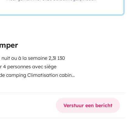
camper
 nuit ou à la semaine 2,3l 130
r 4 personnes avec siège
 de camping Climatisation cabine
congélateur Gaz 3 feux Porte 2
1 sur cabine draps fournis 2
emande
Départ avec le plein et
Verstuur een bericht