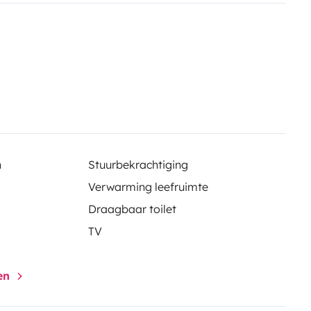
n
Stuurbekrachtiging
Verwarming leefruimte
Draagbaar toilet
TV
gen