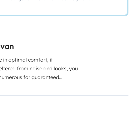
rvan
e in optimal comfort, it
eltered from noise and looks, you
re numerous for guaranteed