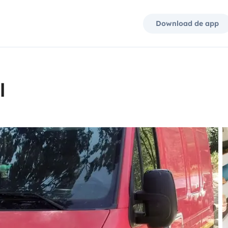
Download de app
l
l