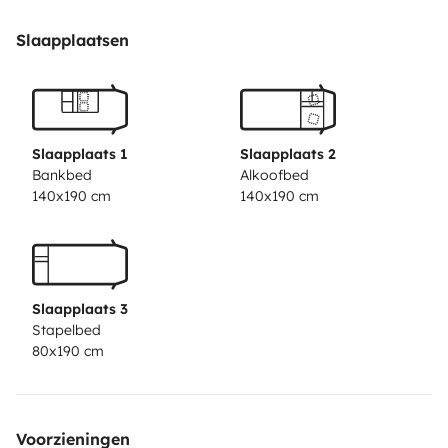
en un lit double (140 cm)
Cellule spacieuse et bien
équipée.
Consommation (10 à 13 L/100 Km) selon les
Slaapplaatsen
routes
Slaapplaats 1
Slaapplaats 2
Bankbed
Alkoofbed
140x190 cm
140x190 cm
Slaapplaats 3
Stapelbed
80x190 cm
Voorzieningen