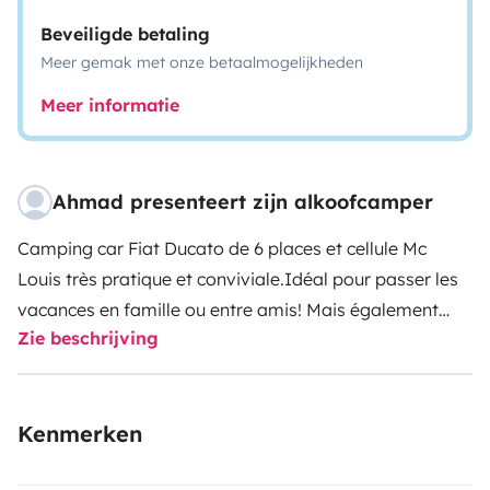
Beveiligde betaling
Meer gemak met onze betaalmogelijkheden
Meer informatie
Ahmad presenteert zijn alkoofcamper
Camping car Fiat Ducato de 6 places et cellule Mc
Louis très pratique et conviviale.
Idéal pour passer les
vacances en famille ou entre amis! Mais également
Zie beschrijving
pour des petites sorties découvertes.
Moteur de
puissance moyenne (110Km max sur autoroutes). Il est
plus fait pour rouler tranquillement et apprécier les
Kenmerken
paysages.
Couchages : 1 lit double (160 cm), 2 lits
simples (90 cm) et les banquettes sont transformables