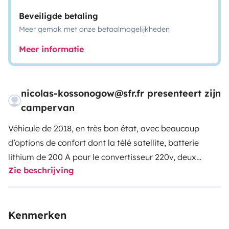
Beveiligde betaling
Meer gemak met onze betaalmogelijkheden
Meer informatie
nicolas-kossonogow@sfr.fr presenteert zijn
campervan
Véhicule de 2018, en très bon état, avec beaucoup
d’options de confort dont la télé satellite, batterie
lithium de 200 A pour le convertisseur 220v, deux
Zie beschrijving
panneaux solaires de 100 W, chauffage à gaz Truma,
Petit air Fryer, 4. Pneus tout-terrain ou hiver selon la
saison, chaines à neige, plaques de désenlisement,
Kenmerken
porte vélos légers, 100 l de réserve d’eau, réservoir de
100 l de diesel, consommation: 10 l au 100, tout équipé