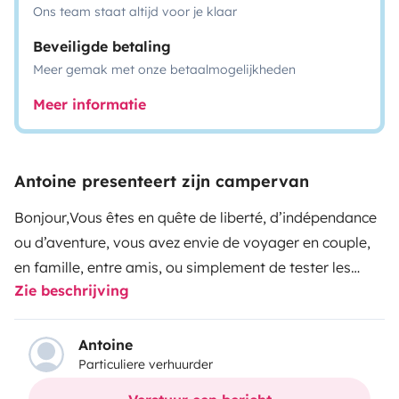
Ons team staat altijd voor je klaar
Beveiligde betaling
Meer gemak met onze betaalmogelijkheden
Meer informatie
Antoine presenteert zijn campervan
Bonjour,
Vous êtes en quête de liberté, d’indépendance
ou d’aventure, vous avez envie de voyager en couple,
en famille, entre amis, ou simplement de tester les
Zie beschrijving
vacances en Fourgon en vue d'un futur achat, vous êtes
au bon endroit !!
Je vous propose à la location mon
Weinsberg Caratour 600 MQ
année modèle
Antoine
Particuliere verhuurder
2021.
C'est un fourgon haut de gamme allemand, tout
équipé, confortable, autonome, prêt pour partir