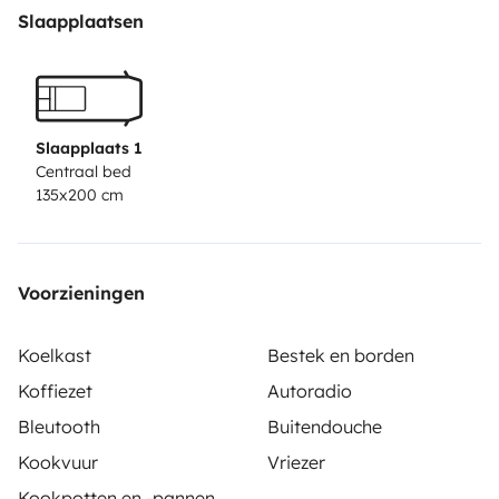
🔸Totally clean and equipped
Slaapplaatsen
🔸Sockets
🔸Outdoor shower
🔸Kitchen and cleaning utensils
🔸Gas stove
Slaapplaats 1
🔸Camping chairs and table
Centraal bed
135x200 cm
🔸Indoor dining room
🔸Bedding .... and much more!
Check dates and prices!
Voorzieningen
Koelkast
Bestek en borden
Koffiezet
Autoradio
Bleutooth
Buitendouche
Kookvuur
Vriezer
Kookpotten en -pannen