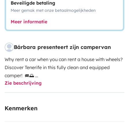
Beveiligde betaling
Meer gemak met onze betaalmogelijkheden
Meer informatie
Bárbara presenteert zijn campervan
Why rent a car when you can rent a house with wheels?
Discover Tenerife in this fully clean and equipped
camper! 🚐🌅
Zie beschrijving
Hello! 🙋🏽 I'm Barbara, and I will be happy to help you
organize your trip.
Kenmerken
🔸Ideal for 2 people
🔸110 horses