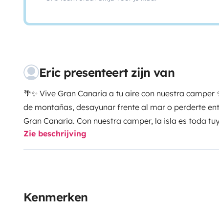
Eric presenteert zijn van
🌴✨ Vive Gran Canaria a tu aire con nuestra camper
de montañas, desayunar frente al mar o perderte ent
Gran Canaria. Con nuestra camper, la isla es toda tu
Zie beschrijving
caminos rurales y rincones mágicos donde disfrutar de
sobre ruedas incluye:
🚿 Ducha interior y exterior para
Cocina equipada con fregadero y nevera.
🛏️ Cama a
personas.
📺 Televisor para tus momentos de relax.
🪑
sillas) para disfrutar del campo y el aire libre.
🌀 Sillo
Kenmerken
espacio habitable.
📷 Cámara trasera y toldo para m
Desde un atardecer en las dunas de Maspalomas, has