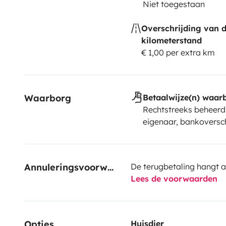
Niet toegestaan
Overschrijding van 
kilometerstand
€ 1,00 per extra km
Waarborg
Betaalwijze(n) waar
Rechtstreeks beheerd
eigenaar, bankoversch
Annuleringsvoorwaarden
De terugbetaling hangt a
Lees de voorwaarden
Opties
Huisdier