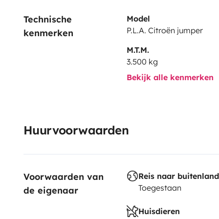
Technische 
Model
P.L.A. Citroën jumper
kenmerken
M.T.M.
3.500 kg
Bekijk alle kenmerken
Huurvoorwaarden
Voorwaarden van 
Reis naar buitenland
Toegestaan
de eigenaar
Huisdieren