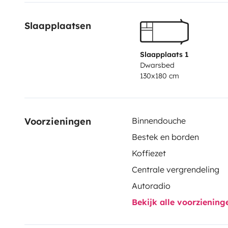
interior verde de la isla, nuestra camper te da la libe
Slaapplaatsen
ritmo, con todas las comodidades de casa.
Slaapplaats 1
Dwarsbed
130x180 cm
Voorzieningen
Binnendouche
Bestek en borden
Koffiezet
Centrale vergrendeling
Autoradio
Bekijk alle voorzienin