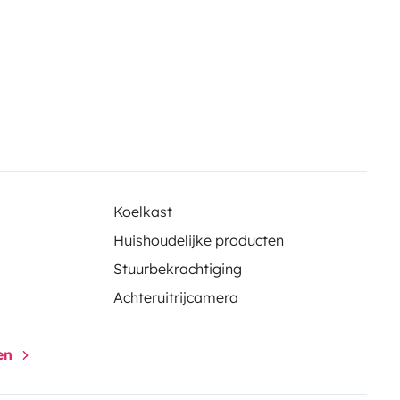
rtad de descubrir cada rincón a tu
Koelkast
Huishoudelijke producten
Stuurbekrachtiging
Achteruitrijcamera
gen