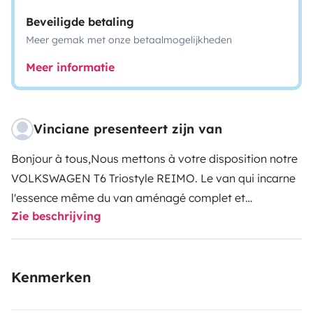
Beveiligde betaling
Meer gemak met onze betaalmogelijkheden
Meer informatie
Vinciane presenteert zijn van
Bonjour à tous,
Nous mettons à votre disposition notre
VOLKSWAGEN T6 Triostyle REIMO. Le van qui incarne
l'essence même du van aménagé complet et
Zie beschrijving
multifonction. Il est quasi neuf. Avec lui, vous
voyagerez en sécurité au gré de vos envies découvrir
les jolis paysages que vous aurez choisis et partagerez
Kenmerken
des moments magiques avec vos proches.
Notre Van
peut accueillir 4 personnes pour le couchage (2 dans le