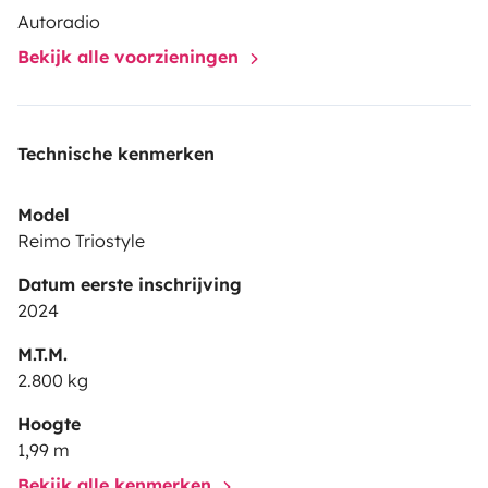
notre cour sécurisée.
Il est également possible de vous
Autoradio
récupérer à l'Aéroport à 10 min de chez nous.
Bekijk alle voorzieningen
Technische kenmerken
Model
Reimo Triostyle
Datum eerste inschrijving
2024
M.T.M.
2.800 kg
Hoogte
1,99 m
Bekijk alle kenmerken