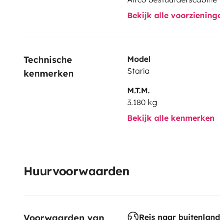
Bekijk alle voorzienin
Technische 
Model
Staria
kenmerken
M.T.M.
3.180 kg
Bekijk alle kenmerken
Huurvoorwaarden
Voorwaarden van 
Reis naar buitenland