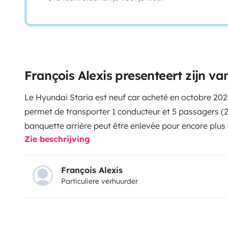
François Alexis presenteert zijn va
Le Hyundai Staria est neuf car acheté en octobre 2023
permet de transporter 1 conducteur et 5 passagers (2 
banquette arrière peut être enlevée pour encore plus 
Zie beschrijving
du van. Voir dans 'Photos' l'ensemble des équipements
particulièrement maniable.
François Alexis
Particuliere verhuurder