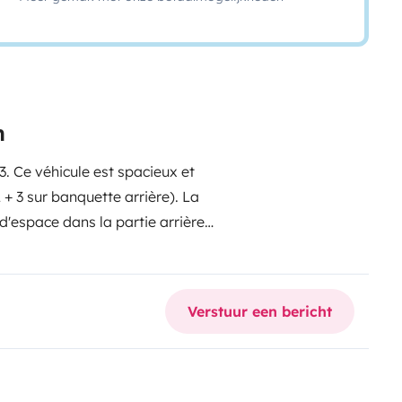
n
. Ce véhicule est spacieux et
+ 3 sur banquette arrière). La
d'espace dans la partie arrière
 de ce véhicule. Il est
Verstuur een bericht