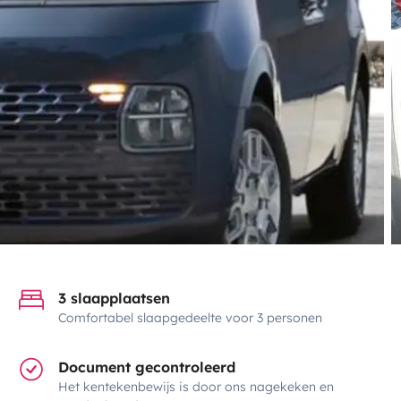
3 slaapplaatsen
Comfortabel slaapgedeelte voor 3 personen
Document gecontroleerd
Het kentekenbewijs is door ons nagekeken en