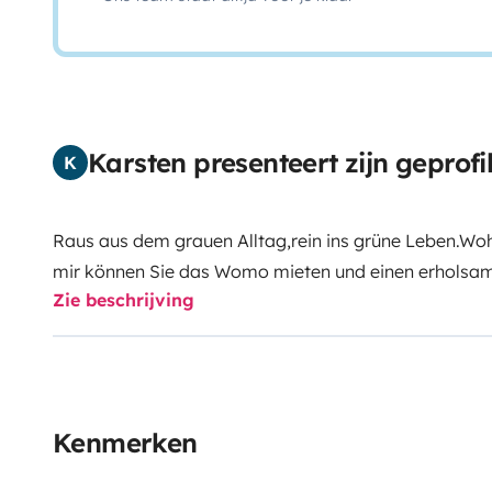
Karsten presenteert zijn geprof
K
Raus aus dem grauen Alltag,rein ins grüne Leben.Wo
mir können Sie das Womo mieten und einen erholsa
Zie beschrijving
ist ideal f.4-6pers. ausgerichtet.Hund und Katz hat a
ausgestattet was man zum Campen benötigt.Er ist ko
sparsam.
Kenmerken