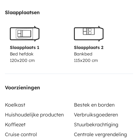
cuisine équipée, un frigo, un chauffage stationnaire,
une douche, un panneau solaire, …
Slaapplaatsen
Slaapplaats 1
Slaapplaats 2
Bed hefdak
Bankbed
120x200 cm
115x200 cm
Voorzieningen
Koelkast
Bestek en borden
Huishoudelijke producten
Verbruiksgoederen
Koffiezet
Stuurbekrachtiging
Cruise control
Centrale vergrendeling