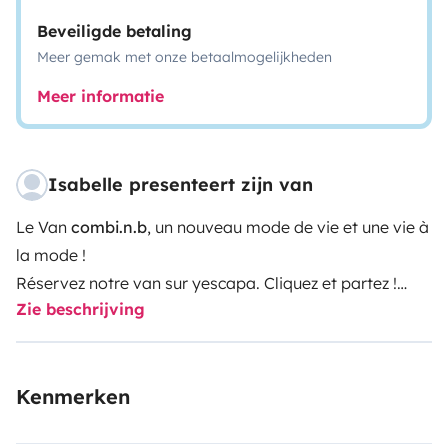
Beveiligde betaling
Meer gemak met onze betaalmogelijkheden
Meer informatie
Isabelle presenteert zijn van
Le Van
combi.n.b
, un nouveau mode de vie et une vie à
la mode !
Réservez notre van sur yescapa. Cliquez et partez !
Zie beschrijving
L’envie d’aventure en explorant nos belles régions, leurs
forets, leurs lacs, et surtout ce bon air en toute liberté
vous comblera.
Kenmerken
Pour 4 personnes, il est tout équipé pour lâcher prise en
pleine nature. Tout est prévu : les 2 couchages, une