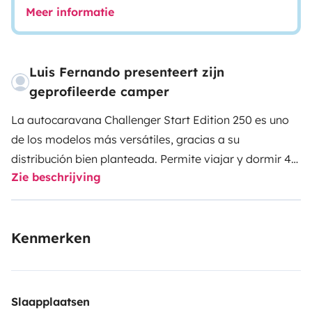
Meer informatie
Luis Fernando presenteert zijn
geprofileerde camper
La autocaravana Challenger Start Edition 250 es uno
de los modelos más versátiles, gracias a su
distribución bien planteada. Permite viajar y dormir 4
Zie beschrijving
personas cómodamente en dos camas dobles.
El baño
y la ducha están en estancias diferentes y separadas
de la zona de comedor mediante una puerta divisoria,
Kenmerken
ofreciendo la intimidad necesaria para cambiarte o
ducharte con total discreción.
Cuenta con nevera de
gran tamaño con congelador, mosquiteras y
oscurecedores en todas las ventanas. También cuenta
Slaapplaatsen