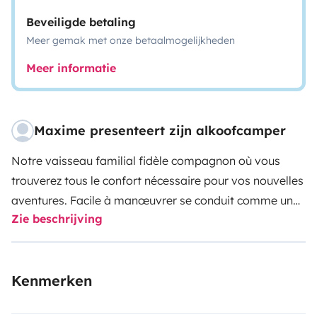
Beveiligde betaling
Meer gemak met onze betaalmogelijkheden
Meer informatie
Maxime presenteert zijn alkoofcamper
Notre vaisseau familial fidèle compagnon où vous
trouverez tous le confort nécessaire pour vos nouvelles
aventures. Facile à manœuvrer se conduit comme une
Zie beschrijving
berline. L’utilisation pour bien évoluer dans la célule est
également très simple.
Kenmerken