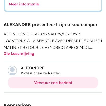
Meer informatie
ALEXANDRE presenteert zijn alkoofcamper
ATTENTION : DU 4/07/26 AU 29/08/2026 :
LOCATIONS À LA SEMAINE AVEC DÉPART LE SAMEDI
MATIN ET RETOUR LE VENDREDI APRES-MIDI.
Zie beschrijving
ACCÈS DEPUIS PARIS :
Notre agence de location se
situe à environ 1h00 de la gare Paris Nord si vous
arrivez à l gare de Longueau, ou à environ 1h30 si vous
ALEXANDRE
Professionele verhuurder
arrivez à la gare de Moreuil.
Bon à savoir : Je viendrais
vous chercher gratuitement à l'une ou l'autre de ces
Verstuur een bericht
gares pour faciliter votre arrivée.
HORAIRES
D'OUVERTURE :
LUN-VEN : 9H30/18H00
SAM :
9H30/12H30
JOURS FÉRIES SUR RDV :
Kenmerken