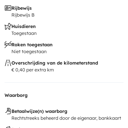
inoubliable avec le LUCKY SIX. Contactez-nous dès
Rijbewijs
maintenant pour réserver votre prochaine aventure !
Rijbewijs B
Huisdieren
Toegestaan
Roken toegestaan
Niet toegestaan
Overschrijding van de kilometerstand
€ 0,40 per extra km
Waarborg
Betaalwijze(n) waarborg
Rechtstreeks beheerd door de eigenaar, bankkaart