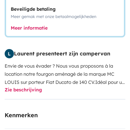
Beveiligde betaling
Meer gemak met onze betaalmogelijkheden
Meer informatie
Laurent presenteert zijn campervan
L
Envie de vous évader ? Nous vous proposons à la
location notre fourgon aménagé de la marque MC
LOUIS sur porteur Fiat Ducato de 140 CV.
Idéal pour un
Zie beschrijving
séjour en couple ce fourgon est très facile à
manoeuvrer et agréable à conduire. D'une longueur de
5.40 M il peut se garer partout, même en ville !
Le
Kenmerken
fourgon est doté d'un toît panoramique, d'un store
extérieur, de rideaux occultants et de moustiquaires