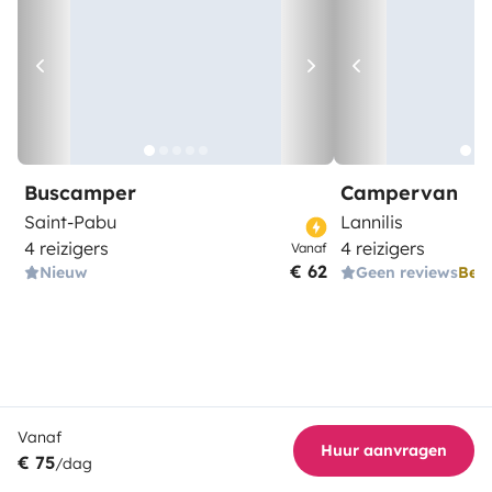
Buscamper
Campervan
Saint-Pabu
Lannilis
4 reizigers
4 reizigers
Vanaf
€ 62
Nieuw
Geen reviews
Bes
Vanaf
Huur aanvragen
€ 75
/dag