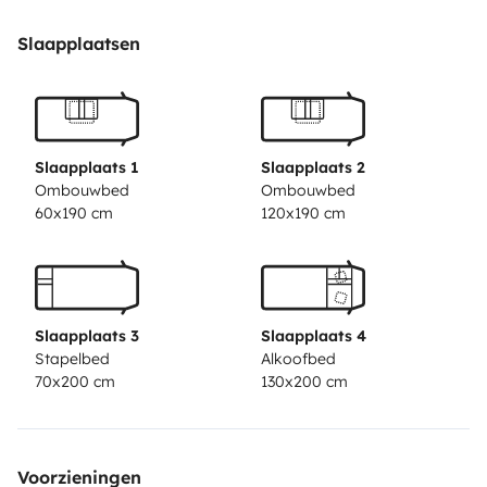
com luz externa ,placa solar En tecto escadaria
eléctrica escada traseira e porta bicicletas assim como
Slaapplaatsen
várias portas bagagem.
Slaapplaats 1
Slaapplaats 2
Ombouwbed
Ombouwbed
60x190 cm
120x190 cm
Slaapplaats 3
Slaapplaats 4
Stapelbed
Alkoofbed
70x200 cm
130x200 cm
Voorzieningen