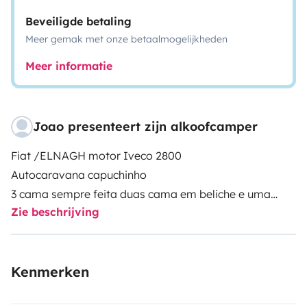
Beveiligde betaling
Meer gemak met onze betaalmogelijkheden
Meer informatie
Joao presenteert zijn alkoofcamper
Fiat /ELNAGH motor Iveco 2800
Autocaravana capuchinho
3 cama sempre feita duas cama em beliche e uma
Zie beschrijving
cama casal + duas cama com possibilidade de ser
montada. Cozinha com três bocas e forno pequeno
frigorífico que se pode ligar de várias maneira casa
Kenmerken
banho com ducha separados caldeira para água
quente, aquecimento,3 clarabóias ,toldo lateral direito