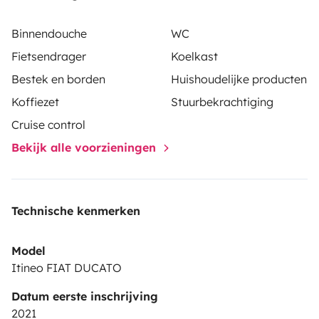
fonctions du véhicule. Je reste disponible pour
répondre à chacune de vos questions de répondre à
Binnendouche
WC
chacune de vos questions. Cordialement Michel
Fietsendrager
Koelkast
Bestek en borden
Huishoudelijke producten
Koffiezet
Stuurbekrachtiging
Cruise control
Bekijk alle voorzieningen
Technische kenmerken
Model
Itineo FIAT DUCATO
Datum eerste inschrijving
2021