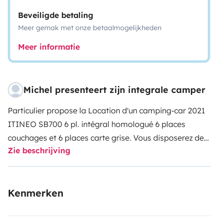
Beveiligde betaling
Meer gemak met onze betaalmogelijkheden
Meer informatie
Michel presenteert zijn integrale camper
Particulier propose la Location d'un camping-car 2021
ITINEO SB700 6 pl. intégral homologué 6 places
couchages et 6 places carte grise. Vous disposerez de
Zie beschrijving
deux couchages avec le Lit cabine escamotable
140x190., deux couchages superposés à l'arrière 73 x
217, deux couchages dans le salon convertible 135X200.
Kenmerken
Le véhicule est grand confort, équipé double vitrage,
grand frigo et congélateur. TV, panneau solaire, porte 4