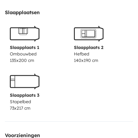
vélos. Régulateur, limitateur, climatisation, Le véhicule
dispose également d'un grand store de 4 m de long
Slaapplaatsen
vous permettant de vous mettre à l'abris du soleil
comme de la pluie. La cuisine et la salle de bains avec
douche, wc et lavabos vous garantissent confort et
bien-être. Vous bénéficierez également d'un autoradio,
Slaapplaats 1
Slaapplaats 2
GPS Europe, caméra de recul, Matériel de camping
Ombouwbed
Hefbed
135x200 cm
140x190 cm
table et fauteuils inclus.
Poêles/casseroles/Marmite/couvercles /6 assiettes
Plates/6 assiettes dessert/6 bols/6 verres/ tasses.
Boules de pétanque à disposition. Nombreuses photos
Slaapplaats 3
sur simple demande, réponse garantie. En toute
Stapelbed
transparence, je vous propose de venir visiter le
73x217 cm
camping-car avant de vous engager si vous le
souhaitez. Ce sera également l’occasion de faire
connaissance et de vous expliquer les différentes
Voorzieningen