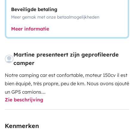
Beveiligde betaling
Meer gemak met onze betaalmogelijkheden
Meer informatie
Martine presenteert zijn geprofileerde
camper
Notre camping car est confortable, moteur 150cv il est
bien équipé, très propre, peu de km. Nous avons ajouté
un GPS camions.
Zie beschrijving
la climatisation bien sûr en cabine. Une aération
ventilation dans la chambre. Stores et moustiquaires
dans tout le camping car
Kenmerken
Il est très agréable.