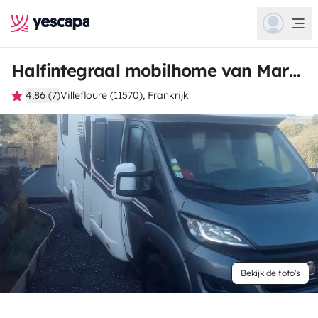
Halfintegraal mobilhome van Martine
4,86 (7)
Villefloure (11570), Frankrijk
Bekijk de foto's