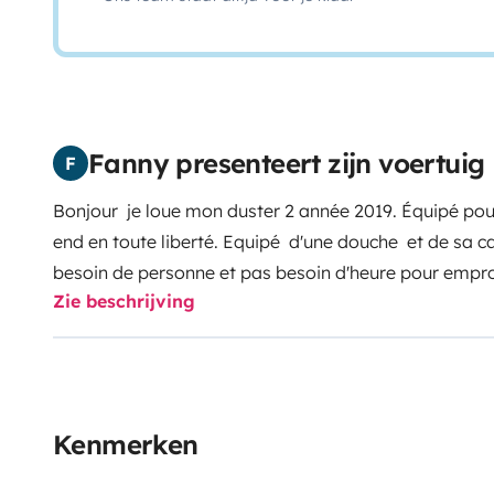
Fanny presenteert zijn voertuig
F
Bonjour je loue mon duster 2 année 2019. Équipé po
end en toute liberté. Equipé d'une douche et de sa c
besoin de personne et pas besoin d'heure pour emprof
Zie beschrijving
déjeuner chaud vous avez à disposition un rechaud to
pour 1 bon bivouac. Bon voyage et à très bientot
Kenmerken