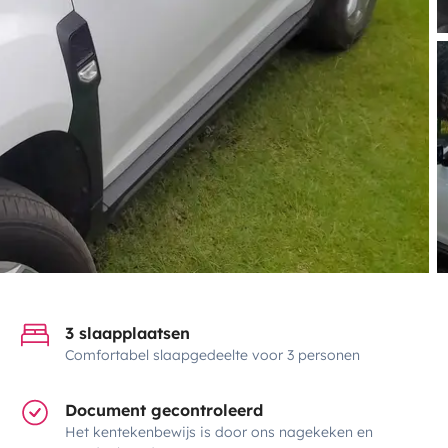
3 slaapplaatsen
Comfortabel slaapgedeelte voor 3 personen
Document gecontroleerd
Het kentekenbewijs is door ons nagekeken en