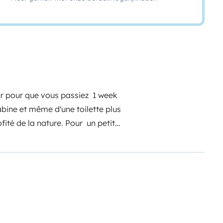
ur pour que vous passiez 1 week
abine et même d'une toilette plus
ité de la nature. Pour un petit
us les accessoires sont fourni