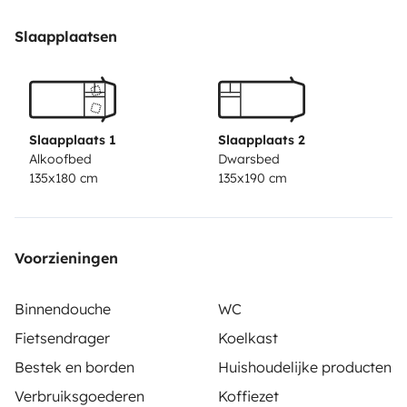
spacious trunk - 110L of water - New refrigerator -
Towels and bed linen - Hot water If you have any
Slaapplaatsen
questions, I'll be happy to answer them. My Instagram
is @marianofernandezpro where you can find more
photos and find everything you need to make your
vacation unforgettable. Warning: It is 🚫 to take the
Slaapplaats 1
Slaapplaats 2
motorhome to Cofete Beach due to its difficult access
Alkoofbed
Dwarsbed
135x180 cm
135x190 cm
and lack of roadside assistance. But you can go to
Lanzarote.
The motorhome has a GPS geolocation system.
Voorzieningen
Binnendouche
WC
Fietsendrager
Koelkast
Bestek en borden
Huishoudelijke producten
Verbruiksgoederen
Koffiezet