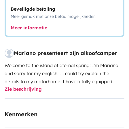
Beveiligde betaling
Meer gemak met onze betaalmogelijkheden
Meer informatie
Mariano presenteert zijn alkoofcamper
Welcome to the island of eternal spring: I'm Mariano
and sorry for my english... I could try explain the
details to my motorhome. I have a fully equipped
Zie beschrijving
motorhome so you can spend some wonderful days
enjoying the island of Fuerteventura. The motorhome
has: - 2 double bedrooms - Full bathroom with
Kenmerken
separate shower - 230V converter - Solar panel -
Outdoor shower - 2 tables and 4 outdoor chairs - Very