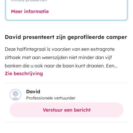
Meer informatie
David presenteert zijn geprofileerde camper
Deze halfintegraal is voorzien van een extragrote
zithoek met aan weerszijden niet minder dan vijf
banken die u ook naar de baan kunt draaien. Een
Zie beschrijving
gezellige, uitnodigende ruimte dus om qualitytime met
uw gezin door te brengen. Dankzij de brede waaier aan
innovatieve technologie, kunt u de vijf zitplaatsen
David
Professionele verhuurder
makkelijk verstellen en de slaapplekken in een
handomdraai inrichten. Zo geniet u zowel 's nachts als
Verstuur een bericht
overdag van het hoogste comfort.
Op avontuur met z'n
tweetjes of gezellig weg met de (klein)kinderen of
vrienden.
Deze Artric Edition 777 is steeds de ideale