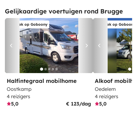
Gelijkaardige voertuigen rond Brugge
Boek op Goboony
Boek op Goboony
Halfintegraal mobilhome
Alkoof mobilh
Oostkamp
Oedelem
4 reizigers
4 reizigers
5,0
€ 123/dag
5,0