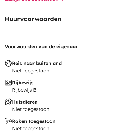
the pleasure of travel in slow life mode.
Looking
forward to meet you !😊🌈🌞
Huurvoorwaarden
Voorwaarden van de eigenaar
Reis naar buitenland
Niet toegestaan
Rijbewijs
Rijbewijs B
Huisdieren
Niet toegestaan
Roken toegestaan
Niet toegestaan