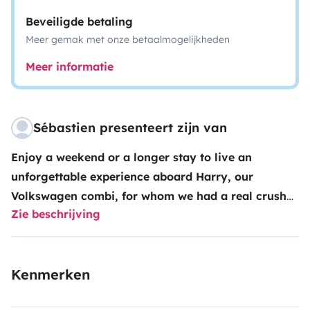
Beveiligde betaling
Meer gemak met onze betaalmogelijkheden
Meer informatie
Sébastien presenteert zijn van
Enjoy a weekend or a longer stay to live an
unforgettable experience aboard
Harry
, our
Volkswagen combi, for whom we had a real crush
Zie beschrijving
!
Take the road in this mythical and friendly vehicle to
discover our region and enjoy, you too, simple, friendly
moments in a retro atmosphere.
Located 15 km east of
Kenmerken
Montpellier, your starting point will allow you a
multitude of routes to discover must-see sites : the Pic