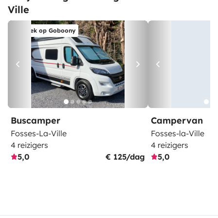
Ville
Boek op Goboony
Buscamper
Campervan
Fosses-La-Ville
Fosses-la-Ville
4 reizigers
4 reizigers
5,0
€ 125/dag
5,0