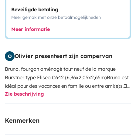
Beveiligde betaling
Meer gemak met onze betaalmogelijkheden
Meer informatie
Olivier presenteert zijn campervan
O
Bruno, fourgon aménagé tout neuf de la marque
Bürstner type Eliseo C642 (6,36x2,05x2,65m)
Bruno est
idéal pour des vacances en famille ou entre ami(e)s.
Il
Zie beschrijving
vous offrira un grand confort de conduite (boite
automatique 9 rapports) tout en étant
spacieux
et
bien aménagé.
Un van haut de gamme à l'
équipement
Kenmerken
ultra complet
:
Une cuisine équipée (évier, plaques de
cuisson, réfrigérateur et congélateur)
Une salle de