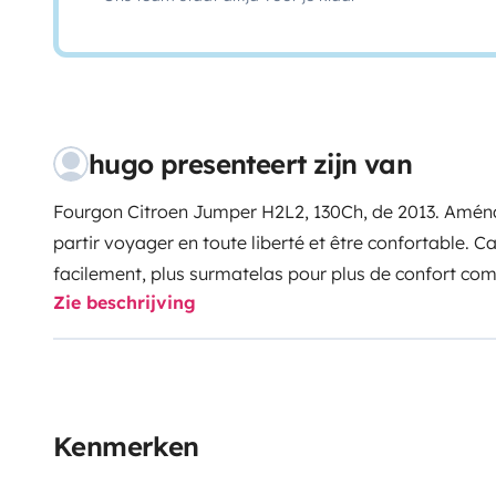
hugo presenteert zijn van
Fourgon Citroen Jumper H2L2, 130Ch, de 2013. Aména
partir voyager en toute liberté et être confortable. Ca
facilement, plus surmatelas pour plus de confort comme
Zie beschrijving
et 3 bidons de 20L de réserve d'eau, 2 réchauds camp
frigo Dometic CoolFreeze CK 40D Hybrid. Côté sanit
solaire, extérieur, à pression, 10L et toilettes chimi
(2X305watts) et d'un convertisseur, vous pourrez rech
Ordinateur portable, téléphone, caméra/appareil pho
Kenmerken
mêmes aménagé le van, les finissions ne sont pas co
mais tout fonctionne parfaitement.