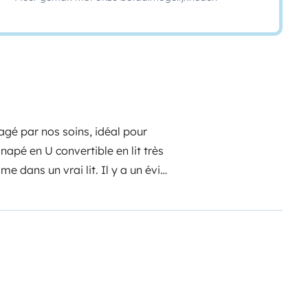
gé par nos soins, idéal pour
napé en U convertible en lit très
 dans un vrai lit. Il y a un évier
ing gaz, casseroles et poêles,
aire nous avons une douche
ques. Équipé de 2 panneaux solaires
arger tous vos appareils tel que
to etc... Nous avons nous
mme un fourgon sorti d'usine,