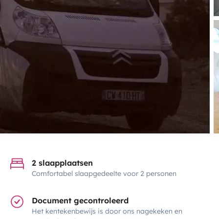
2 slaapplaatsen
Comfortabel slaapgedeelte voor 2 personen
Document gecontroleerd
Het kentekenbewijs is door ons nagekeken en