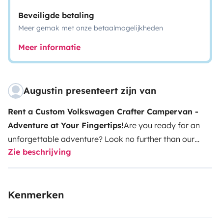
Beveiligde betaling
Meer gemak met onze betaalmogelijkheden
Meer informatie
Augustin presenteert zijn van
Rent a Custom Volkswagen Crafter Campervan -
Adventure at Your Fingertips!
Are you ready for an
unforgettable adventure? Look no further than our
Zie beschrijving
Custom Campervan, designed to take you to new
horizons in style!
Our van, built in the summer of 2023, is
a perfect blend of comfort and functionality.
Compact
Kenmerken
yet spacious, this L2H2 model (5.90 meters long, 2.70
meters tall) provides ample space for you to enjoy