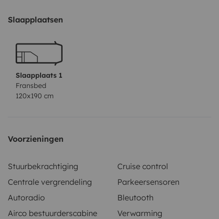
transformable en 6/5 ou 4 ou 3 ou même 2
places.
Version très bien équipée. Me contacter pour
Slaapplaatsen
plus de renseignements si vous souhaitez le louer sans
l'équipement couchage.
Slaapplaats 1
Fransbed
120x190 cm
Voorzieningen
Stuurbekrachtiging
Cruise control
Centrale vergrendeling
Parkeersensoren
Autoradio
Bleutooth
Airco bestuurderscabine
Verwarming