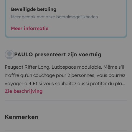
Beveiligde betaling
Meer gemak met onze betaalmogelijkheden
Meer informatie
PAULO presenteert zijn voertuig
Peugeot Rifter Long. Ludospace modulable. Même s'il
n'offre qu'un couchage pour 2 personnes, vous pourrez
voyager à 4.
Et si vous souhaitez aussi profiter du plan
Zie beschrijving
table pour les repas, 3 personnes maxi peuvent être à
l'intérieur autour de la table. Pour les repas à 4 ou plus,
le hayon arrière pourra vous permettre de vous mettre
Kenmerken
à l'abri.
C'est un véhicule qui de série propose jusqu'à 7
places !! Et facile à conduire.
très facilement