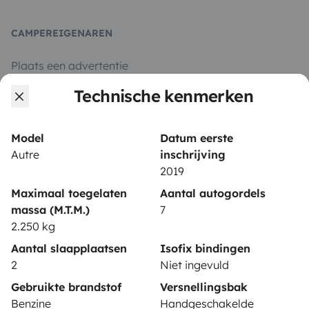
CAMPEREIGENAREN
Plaats een advertentie
Technische kenmerken
Huurcontract
Verzekering
Model
Datum eerste
Pechhulp
Autre
inschrijving
2019
Hulp voor eigenaren
Maximaal toegelaten
Aantal autogordels
massa (M.T.M.)
7
2.250 kg
Aantal slaapplaatsen
Isofix bindingen
Beveiligde betaalmethoden
2
Niet ingevuld
Gebruikte brandstof
Versnellingsbak
Betaling in meerdere termijnen
Benzine
Handgeschakelde