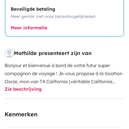
Beveiligde betaling
Meer gemak met onze betaalmogelijkheden
Meer informatie
Mathilde presenteert zijn van
Bonjour et bienvenue à bord de votre futur super
compagnon de voyage !
Je vous propose à la location
Oscar, mon van T4 California (véritable California
Zie beschrijving
d’origine, carte grise VASP, 4 places), prêt à vous faire
vivre de magnifiques vadrouilles, même en hiver !
La
hauteur est de 2m et vous restez donc en classe 1
Kenmerken
(voiture) sur les autoroutes.
Il peut accueillir jusqu’à 4
aventuriers et offrira tout le confort nécessaire :
-