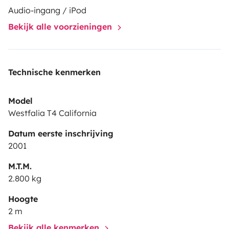
un point particulier au projet de voyage. Je souhaite
Audio-ingang / iPod
des gens soigneux et respectueux tant pour mon van
Bekijk alle voorzieningen
que le matériel proposé. 😊
Au plaisir de vous
rencontrer !
Mathilde
Technische kenmerken
Model
Westfalia T4 California
Datum eerste inschrijving
2001
M.T.M.
2.800 kg
Hoogte
2 m
Bekijk alle kenmerken