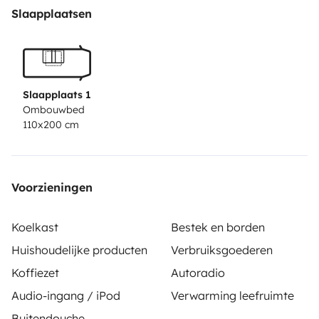
Slaapplaatsen
Acompanha-nos no instagram @van.seta para
poderes estar a par e partilhares a tua experiência por
lá 🌎
Slaapplaats 1
Ombouwbed
110x200 cm
Voorzieningen
Koelkast
Bestek en borden
Huishoudelijke producten
Verbruiksgoederen
Koffiezet
Autoradio
Audio-ingang / iPod
Verwarming leefruimte
Buitendouche