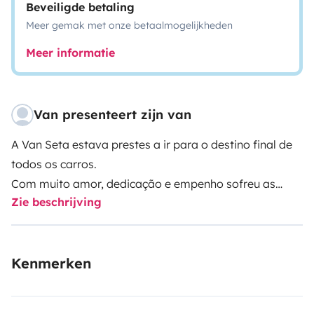
Beveiligde betaling
Meer gemak met onze betaalmogelijkheden
Meer informatie
Van presenteert zijn van
A Van Seta estava prestes a ir para o destino final de
todos os carros.
Com muito amor, dedicação e empenho sofreu as
Zie beschrijving
maiores alterações e hoje está à tua espera para
poder partilhar contigo grandes aventuras!
Kenmerken
A Van Seta está preparada com todos os utensílios
necessários para te proporcionar uma boa
experiência!