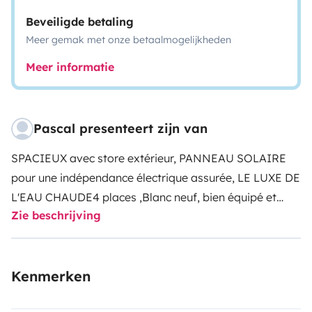
Beveiligde betaling
Meer gemak met onze betaalmogelijkheden
Meer informatie
Pascal presenteert zijn van
SPACIEUX avec store extérieur, PANNEAU SOLAIRE
pour une indépendance électrique assurée, LE LUXE DE
L'EAU CHAUDE
4 places ,Blanc neuf, bien équipé et
Zie beschrijving
spacieux;
intérieur : siège avant pivotant ; 2 sièges
arrières sur raille indépendant et transformable en lit
120x200 ; lit de toit 120x200.
Repas : table intérieur
Kenmerken
escamotable, évier eau froide et chaude, 2 plaques gaz
, frigo 40L,
rangement spacieux sous meuble cuisine et