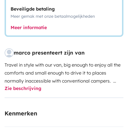
Beveiligde betaling
Meer gemak met onze betaalmogelijkheden
Meer informatie
marco presenteert zijn van
Travel in style with our van, big enough to enjoy all the
comforts and small enough to drive it to places
normally inaccessible with conventional campers.
Zie beschrijving
The equipment includes a full home style gas kitchen
with sink , outdoor and indoor shower with hot water,
Kenmerken
fridge with freezer, large double bed with high mattres,
reverse camera, powerful inverter to provide 220v