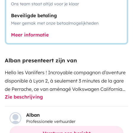
Ons team staat altijd voor je klaar
Beveiligde betaling
Meer gemak met onze betaalmogelijkheden
Meer informatie
Alban presenteert zijn van
Hello les Vanlifers !
Incroyable compagnon d’aventure
disponible à Lyon 2, à seulement 3 minutes de la gare
de Perrache, ce van aménagé Volkswagen California
Zie beschrijving
T6 COAST vous offre tout le confort nécessaire pour
partir à l’aventure en toute liberté.
Une place de
parking sécurisé peut être mise à disposition pour
Alban
Professionele verhuurder
votre véhicule.
Ce van dispose de 4 places assises et 4
couchages, idéal pour un road trip en couple, en famille