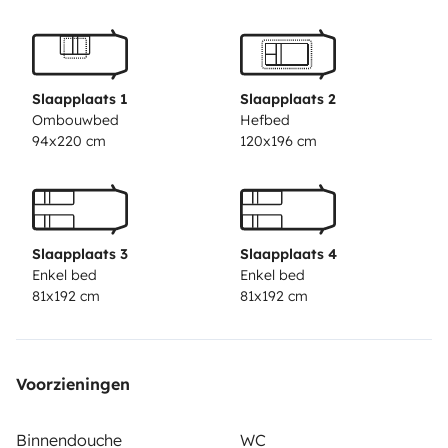
Navigationsgerät bringt Sie sicher an Ihre Urlaubsziele.
(ein 5. Schlafplatz kann auf der Linette hergerichtet
werden)
Alle unsere Wohnmobile haben eine
Vollausstattung und werden mit Bettwäsche, voll
Slaapplaats 1
Slaapplaats 2
eingerichtete Küche mit Kaffeemaschine und Geschirr
Ombouwbed
Hefbed
94x220 cm
120x196 cm
vermietet. Für den Außenbereich haben Sie ein
komplettes Campingset sowie einen Markisenteppich.
Eine 11kg Gasflasche, Wasserschlauch sowie
Kabeltrommel, CEE Adapter, Verlängerungskabel und
Slaapplaats 3
Slaapplaats 4
vieles mehr werden Ihnen ihren Urlaub erleichtern. Bei
Enkel bed
Enkel bed
der Abholung erhalten Sie von uns eine umfangreiche
81x192 cm
81x192 cm
Einweisung zum Wohnmobil und auch sind wir Jederzeit
während Ihres Urlaubes für sie telefonisch erreichbar
und stehen mit Rat und Tat zur Seite. Für
Voorzieningen
Outdoraktivisten befindet sich am Heck ein
Fahrradträger auf dem 4 Fahrräder Platz finden. Ein
Binnendouche
WC