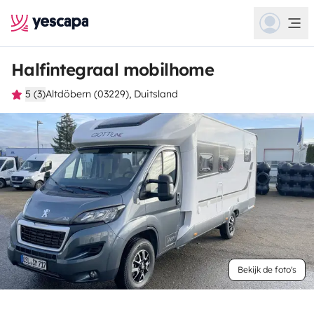
Halfintegraal mobilhome
5 (3)
Altdöbern (03229), Duitsland
Bekijk de foto's