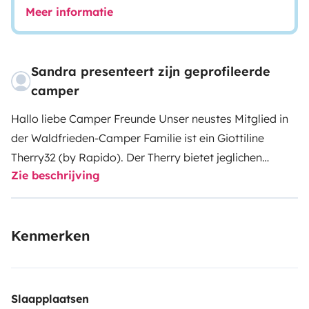
Meer informatie
Sandra presenteert zijn geprofileerde
camper
Hallo liebe Camper Freunde
Unser neustes Mitglied in
der Waldfrieden-Camper Familie ist ein Giottiline
Therry32 (by Rapido). Der Therry bietet jeglichen
Zie beschrijving
Komfort, den man sich nur vorstellen kann, neben
einem Backofen (Gasbetrieb), einer Abzugshaube,
Solaranlage und einer separaten Dusche finden Sie
Kenmerken
noch viele sinnvolle Dinge die das Camper Leben
verschönern. Der Therry hat vier Schlafplätze und es
befinden sich für 5 Personen Sicherheitsgurte an Bord
sowie ein extra auf Wohnmobile abgestimmtes
Slaapplaatsen