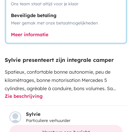
Ons team staat altijd voor je klaar
Beveiligde betaling
Meer gemak met onze betaalmogelijkheden
Meer informatie
Sylvie presenteert zijn integrale camper
Spatieux, confortable bonne autonomie, peu de
kilomètrages, bonne motorisation Mercedes 5
cylindres, agréable à conduire, bons volumes. Sa
Zie beschrijving
consommation en carburant est raisonnable. Bien
entretenu, véhicule propre extérieur comme intérieur
on peut partir en toute sécurité en vacances !
Sylvie
Particuliere verhuurder