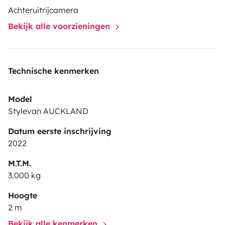
eau minérale)
Achteruitrijcamera
Bekijk alle voorzieningen
A bientôt
Fabien, Lucie, Gaspard et Y’van
Technische kenmerken
PS : Yvan a sa page Instagram, n’hésitez pas à
Model
partager vos plus belles photos.
Stylevan AUCKLAND
@yvan.le.van64
Datum eerste inschrijving
2022
M.T.M.
3.000 kg
Hoogte
2 m
Bekijk alle kenmerken