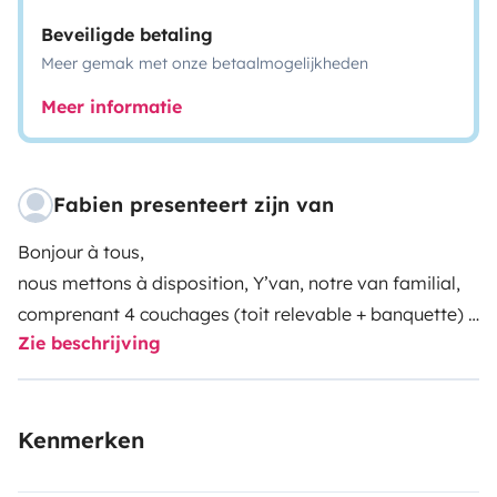
Beveiligde betaling
Meer gemak met onze betaalmogelijkheden
Meer informatie
Fabien presenteert zijn van
Bonjour à tous,
nous mettons à disposition, Y’van, notre van familial,
comprenant 4 couchages (toit relevable + banquette)
Zie beschrijving
Parfait pour une petite famille, un couple, des copains
ou des copines…
Kenmerken
Y’van est tout beau et très bien équipé (table
intérieure, extérieure avec tabouret, fauteuils, vaisselle,