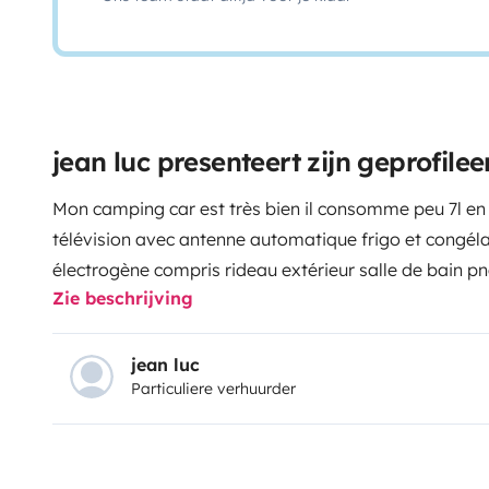
jean luc presenteert zijn geprofil
Mon camping car est très bien il consomme peu 7l en
télévision avec antenne automatique frigo et congéla
électrogène compris rideau extérieur salle de bain p
Zie beschrijving
possibilité d'aller à l'étranger sièges avant tournent
caméra recul neuve véhicule en bon état
jean luc
Particuliere verhuurder