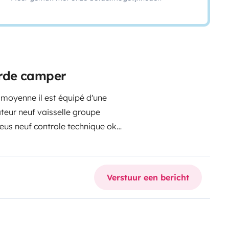
eerde camper
 moyenne il est équipé d'une
teur neuf vaisselle groupe
neus neuf controle technique ok
 à 360 degrés calles comprises
Verstuur een bericht