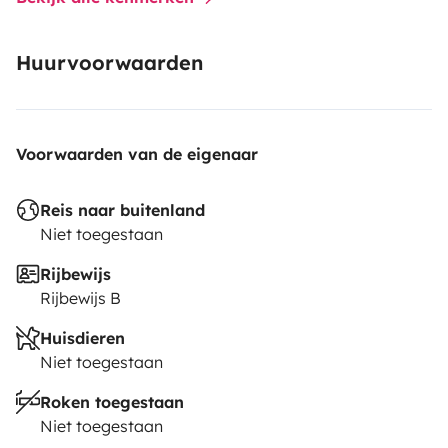
A bientôt les Vanlifer 😃🚐
Laura, Diego & Sandro
Huurvoorwaarden
Voorwaarden van de eigenaar
Reis naar buitenland
Niet toegestaan
Rijbewijs
Rijbewijs B
Huisdieren
Niet toegestaan
Roken toegestaan
Niet toegestaan