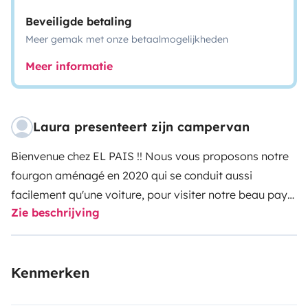
Beveiligde betaling
Meer gemak met onze betaalmogelijkheden
Meer informatie
Laura presenteert zijn campervan
Bienvenue chez EL PAIS !!
Nous vous proposons notre
fourgon aménagé en 2020 qui se conduit aussi
facilement qu'une voiture, pour visiter notre beau pays
Zie beschrijving
et même l'Europe.
Je suis Laura, maman de Diego et
Sandro. Nous adorons voyager et découvrir le monde
grâce à notre superbe fourgon aménagé 😊☀️.
Nous
Kenmerken
prenons un grand soin du véhicule et attendons bien
entendu la même chose de nos locataires.
Il offre tout