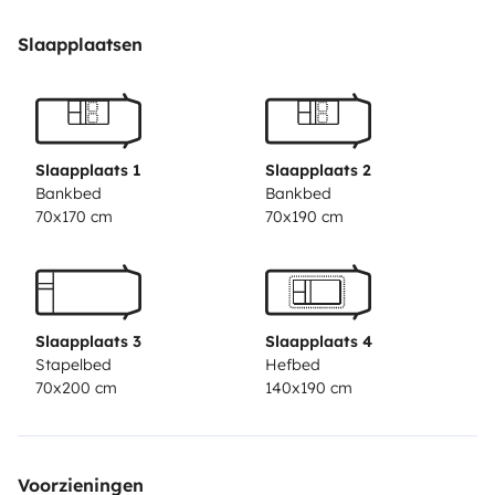
fonctionnement du congélateur/refrigérateur.
Toute la sellerie est propre mais comporte des traces
Slaapplaatsen
d’usure, nous le louons régulièrement et l’utilisons tout
autant !
Equipé de vaisselle et couverts en inox, de poeles et
casserolles , mais aussi:
Slaapplaats 1
Slaapplaats 2
- barbecue gaz
Bankbed
Bankbed
70x170 cm
70x190 cm
- jeux (molky, badminton, boules)
- 2 tables pliantes, 6 fauteuils pliants, échelle pliante
- tuyau d’eau et adaptateurs
- cable électrique et adaptateur
Slaapplaats 3
Slaapplaats 4
- transformateur 12V vers 220V, caisse à outils,
Stapelbed
Hefbed
sangles,
70x200 cm
140x190 cm
- lot de 2 cales, niveau
Voorzieningen