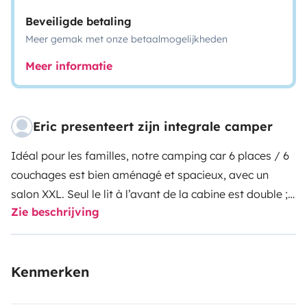
Beveiligde betaling
Meer gemak met onze betaalmogelijkheden
Meer informatie
Eric presenteert zijn integrale camper
Idéal pour les familles, notre camping car 6 places / 6
couchages est bien aménagé et spacieux, avec un
salon XXL. Seul le lit à l’avant de la cabine est double ;
Zie beschrijving
les banquettes du salon se transforment en deux lits
individuels dont un plutôt destiné à un enfant. Le
camping car bénéficie d’un emplacement pour 2
Kenmerken
bouteilles de propane, et son système de détendeur
permet d’utiliser le gaz en roulant, permettant le bon