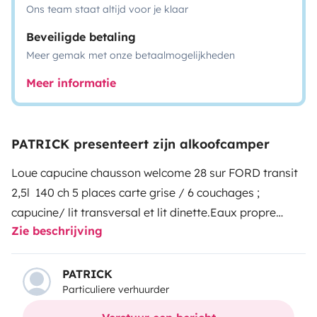
Ons team staat altijd voor je klaar
Beveiligde betaling
Meer gemak met onze betaalmogelijkheden
Meer informatie
PATRICK presenteert zijn alkoofcamper
Loue capucine chausson welcome 28 sur FORD transit
2,5l 140 ch
5 places carte grise / 6 couchages ;
capucine/ lit transversal et lit dinette.
Eaux propre
Zie beschrijving
170L/usées 110L
Frigo/ congel, hotte aspirante, 3 feux
gaz, vaisselles, couverts, nappe
chauffage truma,
chauffage de route, 2 bouteilles de gaz
Tv+dvd avc
PATRICK
Particuliere verhuurder
antenne automatique,
store extérieur, protection
isotherme intérieur pour pare brise et vitres, volet